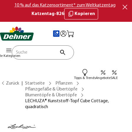
10 % auf das Katzensortiment* zum Weltkatzentag
Katzentag-826
Kopieren
lle Kategorien
Tipps & Trends
Angebote
SALE
Zurück
Startseite
Pflanzen
Pflanzgefäße & Übertöpfe
Blumentöpfe & Übertöpfe
LECHUZA® Kunststoff-Topf Cube Cottage,
quadratisch