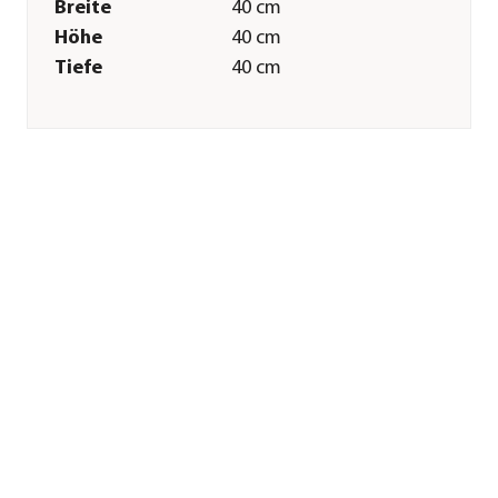
Breite
40 cm
Höhe
40 cm
Tiefe
40 cm
Gewicht
7,7 kg
Innenmaß Breite
34,5 cm
Innenmaß Höhe
28 cm
Innenmaß Tiefe
34,5 cm
Merkmale
Farbe
Hellbraun
Materialien
Kunststoff
Ausführung
Topf
Form
Quadratisch
Eigenschaften
frostbeständig
Einsatzbereich
Outdoor|Indoor
Sonstiges
Marke
LECHUZA®