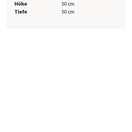
Höhe
30 cm
Tiefe
30 cm
Gewicht
2,5 kg
Innenmaß Breite
25 cm
Innenmaß Höhe
20 cm
Innenmaß Tiefe
25 cm
Merkmale
Farbe
Weiß
Materialien
Kunststoff
Ausführung
Topf
Form
Quadratisch
Eigenschaften
frostbeständig
Einsatzbereich
Outdoor|Indoor
Sonstiges
Marke
LECHUZA®
Lieferumfang
inkl.