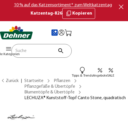
10 % auf das Katzensortiment* zum Weltkatzentag
Katzentag-826
Kopieren
lle Kategorien
Tipps & Trends
Angebote
SALE
Zurück
Startseite
Pflanzen
Pflanzgefäße & Übertöpfe
Blumentöpfe & Übertöpfe
LECHUZA® Kunststoff-Topf Canto Stone, quadratisch