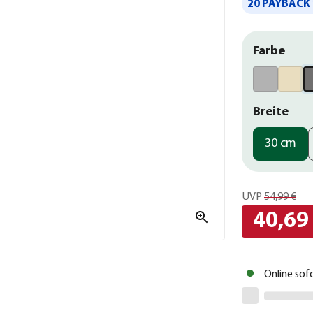
20 PAYBACK 
Farbe
Breite
30 cm
UVP
54,99 €
40,69
Online sof