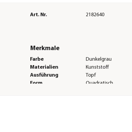
Art. Nr.
2182640
Merkmale
Farbe
Dunkelgrau
Materialien
Kunststoff
Ausführung
Topf
Form
Quadratisch
Eigenschaften
frostbeständig
Einsatzbereich
Outdoor|Indoor
Herstellerangaben
Land
DE