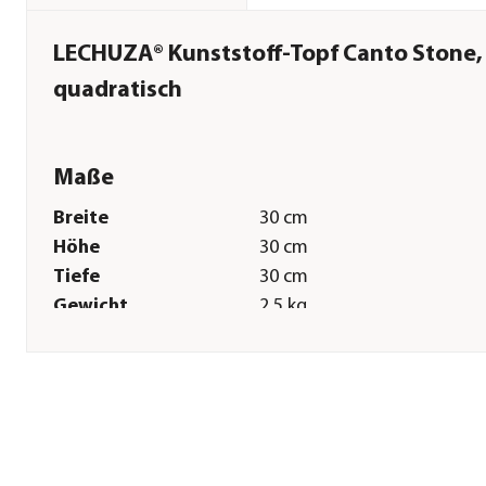
LECHUZA® Kunststoff-Topf Canto Stone,
quadratisch
Maße
Breite
30 cm
Höhe
30 cm
Tiefe
30 cm
Gewicht
2,5 kg
Innenmaß Breite
25 cm
Innenmaß Höhe
20 cm
Innenmaß Tiefe
25 cm
Sonstiges
Marke
LECHUZA®