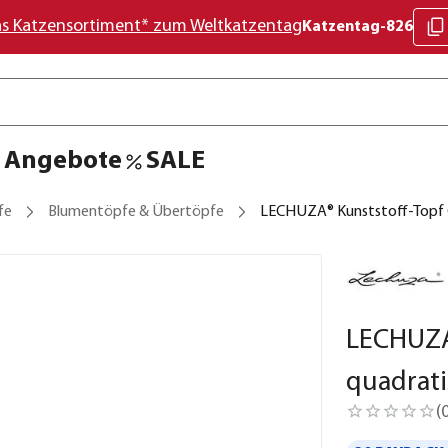
as Katzensortiment* zum Weltkatzentag
Katzentag-826
Angebote
SALE
fe
Blumentöpfe & Übertöpfe
LECHUZA® Kunststoff-Topf 
LECHUZA®
quadrati
(