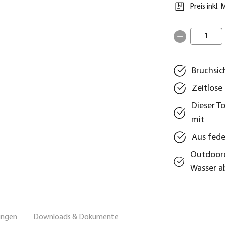
Preis inkl.
1
Bruchsic
Zeitlose
Dieser T
mit
Aus fede
Outdoore
Wasser a
ungen
Downloads & Dokumente