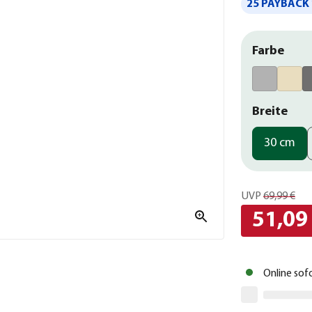
25 PAYBACK 
Farbe
Breite
30 cm
UVP
69,99 €
51,09
Online sof