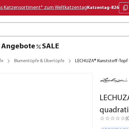
as Katzensortiment* zum Weltkatzentag
Katzentag-826
Angebote
SALE
fe
Blumentöpfe & Übertöpfe
LECHUZA® Kunststoff-Topf 
LECHUZA®
quadrati
(