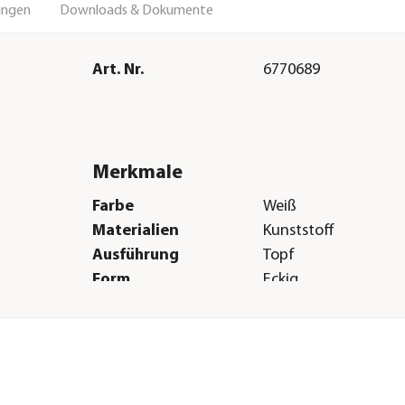
ungen
Downloads & Dokumente
Art. Nr.
6770689
Merkmale
Farbe
Weiß
Materialien
Kunststoff
Ausführung
Topf
Form
Eckig
Eigenschaften
frostbeständig
Einsatzbereich
Outdoor|Indoor
Herstellerangaben