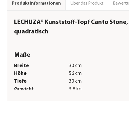
Über das Produkt
Bewert
Produktinformationen
LECHUZA® Kunststoff-Topf Canto Stone,
quadratisch
Maße
Breite
30 cm
Höhe
56 cm
Tiefe
30 cm
Gewicht
3,8 kg
Innenmaß Breite
25 cm
Innenmaß Höhe
20 cm
Innenmaß Tiefe
25 cm
Sonstiges