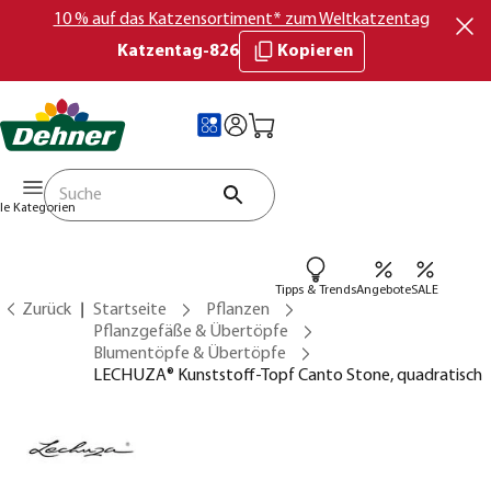
10 % auf das Katzensortiment* zum Weltkatzentag
Katzentag-826
Kopieren
lle Kategorien
Tipps & Trends
Angebote
SALE
Zurück
Startseite
Pflanzen
Pflanzgefäße & Übertöpfe
Blumentöpfe & Übertöpfe
LECHUZA® Kunststoff-Topf Canto Stone, quadratisch