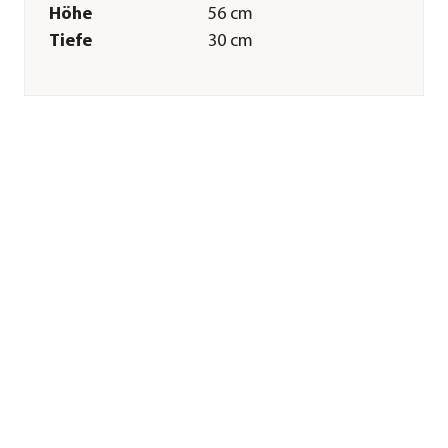
Höhe
56 cm
Tiefe
30 cm
Gewicht
3,8 kg
Innenmaß Breite
25 cm
Innenmaß Höhe
20 cm
Innenmaß Tiefe
25 cm
Merkmale
Farbe
Dunkelgrau
Materialien
Kunststoff
Ausführung
Topf
Form
Eckig
Eigenschaften
frostbeständig
Einsatzbereich
Outdoor|Indoor
Sonstiges
Marke
LECHUZA®
Lieferumfang
inkl.