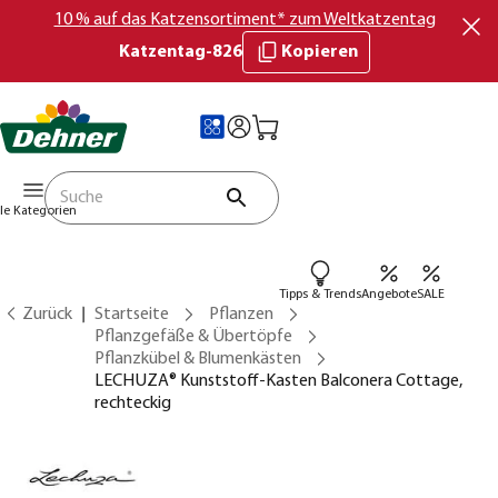
10 % auf das Katzensortiment* zum Weltkatzentag
Katzentag-826
Kopieren
lle Kategorien
Tipps & Trends
Angebote
SALE
Zurück
Startseite
Pflanzen
Pflanzgefäße & Übertöpfe
Pflanzkübel & Blumenkästen
LECHUZA® Kunststoff-Kasten Balconera Cottage,
rechteckig