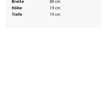
Breite
80 cm
Höhe
19 cm
Tiefe
19 cm
Gewicht
4,3 kg
Innenmaß Breite
73 cm
Innenmaß Höhe
12 cm
Innenmaß Tiefe
15,5 cm
Merkmale
Farbe
Beige
Materialien
Kunststoff
Form
Rechteckig
Eigenschaften
frostbeständig
Einsatzbereich
Outdoor|Indoor
Sonstiges
Marke
LECHUZA®
Lieferumfang
inkl.