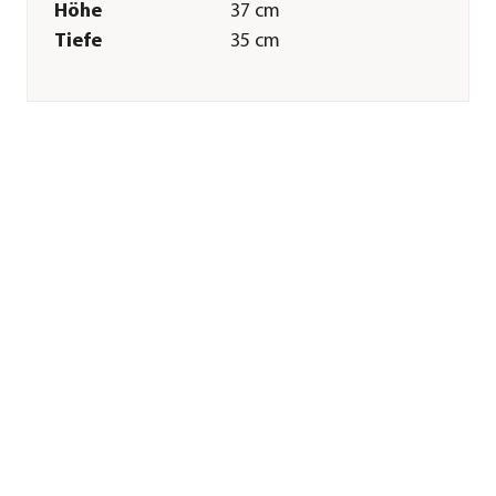
Höhe
37 cm
Tiefe
35 cm
Gewicht
8 kg
Innenmaß Breite
25 cm
Innenmaß Höhe
20 cm
Innenmaß Tiefe
25 cm
Merkmale
Farbe
Hellbraun
Materialien
Eukalyptusholz
Oberfläche
matt
Form
Quadratisch
Einsatzbereich
Indoor|Outdoor
Sonstiges
Marke
LECHUZA®
Zertifizierung
FSC® zertifiziertes
Produkt (FSC®-