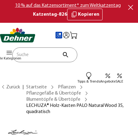
10 % auf das Katzensortiment* zum Weltkatzentag
Katzentag-826
Kopieren
lle Kategorien
Tipps & Trends
Angebote
SALE
Zurück
Startseite
Pflanzen
Pflanzgefäße & Übertöpfe
Blumentöpfe & Übertöpfe
LECHUZA® Holz-Kasten PALO Natural Wood 35,
quadratisch