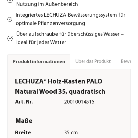
Nutzung im Außenbereich
Integriertes LECHUZA-Bewässerungssystem für
optimale Pflanzenversorgung
Überlaufschraube für überschüssiges Wasser –
ideal für jedes Wetter
Über das Produkt
Bewert
Produktinformationen
LECHUZA® Holz-Kasten PALO
Natural Wood 35, quadratisch
Art. Nr.
20010014515
Maße
Breite
35 cm