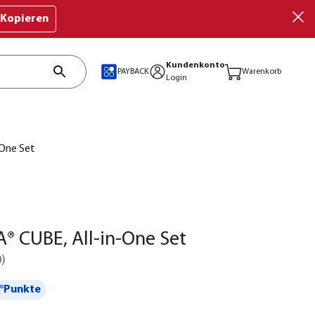
Kopieren
Kundenkonto
PAYBACK
Warenkorb
Login
One Set
 CUBE, All-in-One Set
0
)
°Punkte