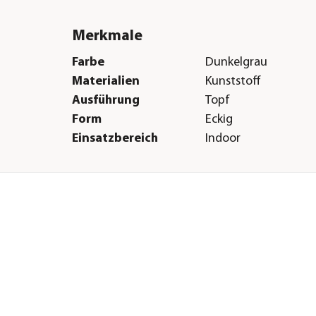
Merkmale
Farbe
Dunkelgrau
Materialien
Kunststoff
Ausführung
Topf
Form
Eckig
Einsatzbereich
Indoor
Herstellerangaben
Land
DE
Firma
geobra Brandstätter
:
& Co. KG - Division 
E-Mail
Dehner@lechuza.co
Straße
Brandstätter Str.
Hausnummer
2-10