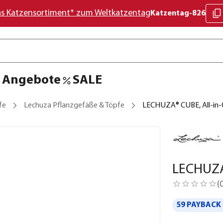
as Katzensortiment* zum Weltkatzentag
Katzentag-826
Angebote
SALE
fe
Lechuza Pflanzgefäße & Töpfe
LECHUZA® CUBE, All-in-
LECHUZA®
(
59 PAYBACK 