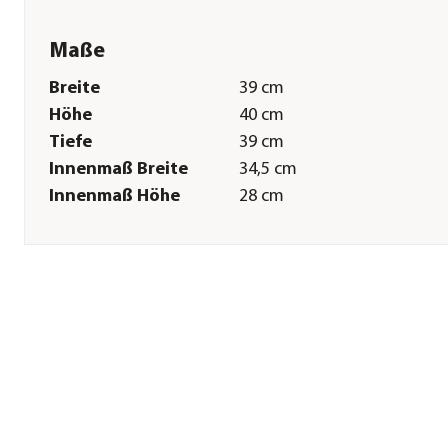
Maße
Breite
39 cm
Höhe
40 cm
Tiefe
39 cm
Innenmaß Breite
34,5 cm
Innenmaß Höhe
28 cm
Innenmaß Tiefe
34,5 cm
Sonstiges
Marke
LECHUZA®
Serie
Cube
Hinweis
Hersteller-Farbbezeichnung
anthrazit metallic