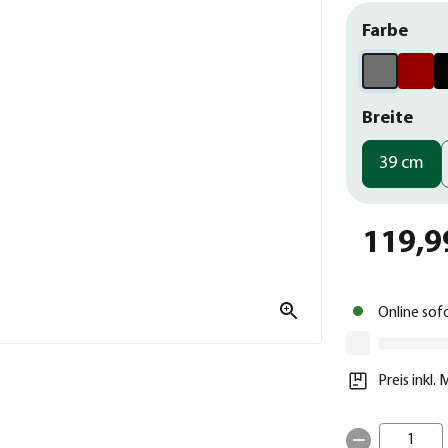
Farbe
Breite
39 cm
119,9
Online sof
Preis inkl.
1