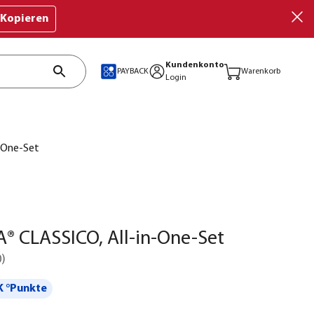
Kopieren
Kundenkonto
PAYBACK
Warenkorb
Login
-One-Set
® CLASSICO, All-in-One-Set
0
)
 °Punkte