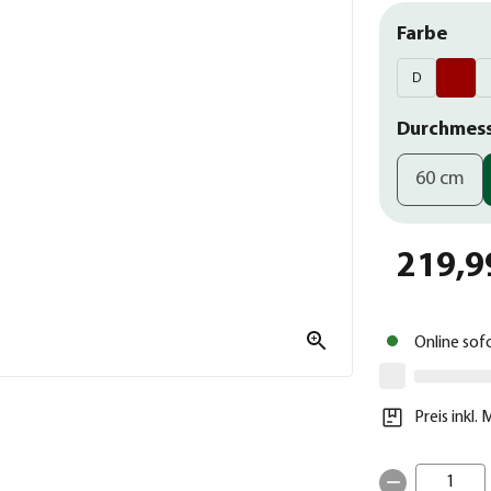
Farbe
D
Durchmes
60 cm
219,9
Online sof
Preis inkl.
1