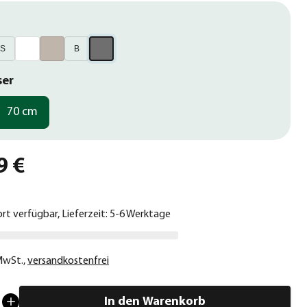
S
B
ser
70 cm
9 €
ort verfügbar, Lieferzeit: 5-6 Werktage
 MwSt.
,
versandkostenfrei
In den Warenkorb