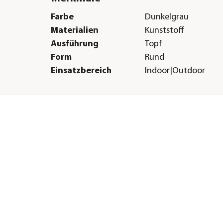
Farbe
Dunkelgrau
Materialien
Kunststoff
Ausführung
Topf
Form
Rund
Einsatzbereich
Indoor|Outdoor
Herstellerangaben
Land
DE
Firma
geobra Brandstätter
:
& Co. KG - Division 
E-Mail
Dehner@lechuza.co
Straße
Brandstätter Str.
Hausnummer
2-10
Postleitzahl
90513
Stadt
Zirndorf