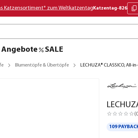
as Katzensortiment* zum Weltkatzentag
Katzentag-826
Angebote
SALE
fe
Blumentöpfe & Übertöpfe
LECHUZA® CLASSICO, All-in
LECHUZA
(
109 PAYBACK