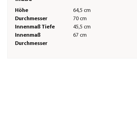
Höhe
64,5 cm
Durchmesser
70 cm
Innenmaß Tiefe
45,5 cm
Innenmaß
67 cm
Durchmesser
Sonstiges
Marke
LECHUZA®
Lieferumfang
inkl. Erd-Bewässerungs-Set
Hinweis
Hersteller-Farbbezeichnung
anthrazit metallic