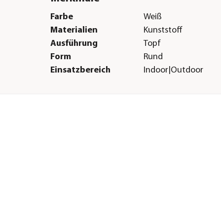
Farbe
Weiß
Materialien
Kunststoff
Ausführung
Topf
Form
Rund
Einsatzbereich
Indoor|Outdoor
Herstellerangaben
Land
DE
Firma
geobra Brandstätter
:
& Co. KG - Division 
E-Mail
Dehner@lechuza.co
Straße
Brandstätter Str.
Hausnummer
2-10
Postleitzahl
90513
Stadt
Zirndorf