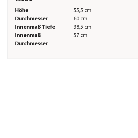
Höhe
55,5 cm
Durchmesser
60 cm
Innenmaß Tiefe
38,5 cm
Innenmaß
57 cm
Durchmesser
Sonstiges
Marke
LECHUZA®
Lieferumfang
inkl. Erd-Bewässerungs-Set
Hinweis
Hersteller-Farbbezeichnung
weiß hochglanz