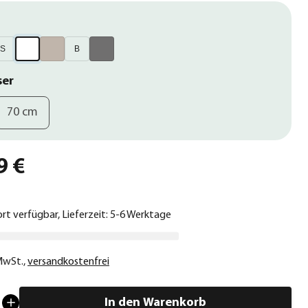
S
B
ser
70 cm
9 €
ort verfügbar, Lieferzeit: 5-6 Werktage
 MwSt.
,
versandkostenfrei
In den Warenkorb