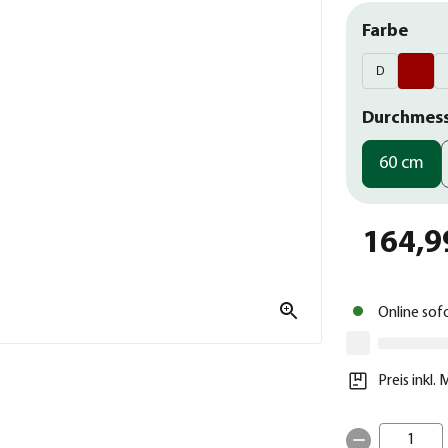
Farbe
D
Durchmes
60 cm
164,9
Online sof
Preis inkl.
1