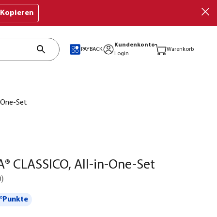
Kopieren
Kundenkonto
PAYBACK
Warenkorb
Login
-One-Set
® CLASSICO, All-in-One-Set
0
)
°Punkte