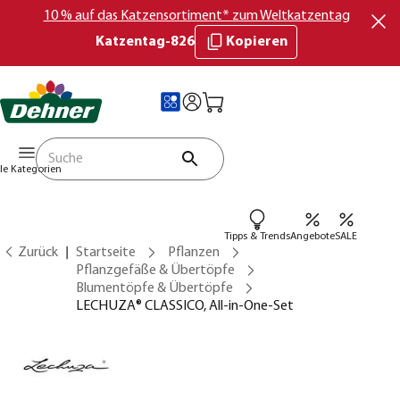
10 % auf das Katzensortiment* zum Weltkatzentag
Katzentag-826
Kopieren
lle Kategorien
Tipps & Trends
Angebote
SALE
Zurück
Startseite
Pflanzen
Pflanzgefäße & Übertöpfe
Blumentöpfe & Übertöpfe
LECHUZA® CLASSICO, All-in-One-Set