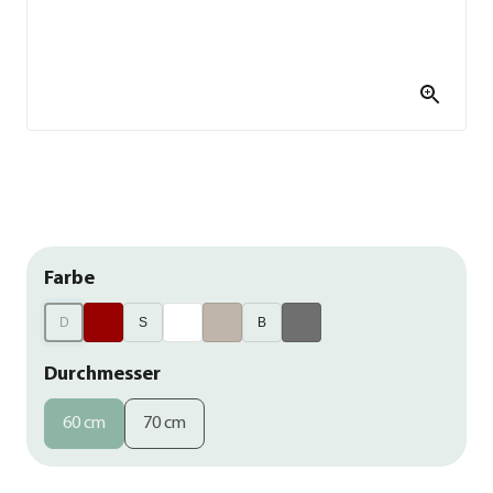
Farbe
D
S
B
Durchmesser
60 cm
70 cm