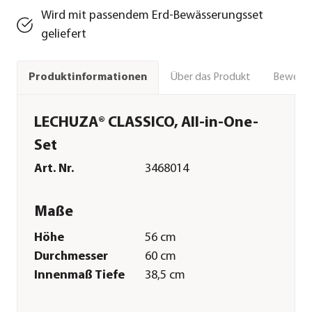
Wird mit passendem Erd-Bewässerungsset
geliefert
Über das Produkt
Bewert
Produktinformationen
LECHUZA® CLASSICO, All-in-One-
Set
Art. Nr.
3468014
Maße
Höhe
56 cm
Durchmesser
60 cm
Innenmaß Tiefe
38,5 cm
Innenmaß
57 cm