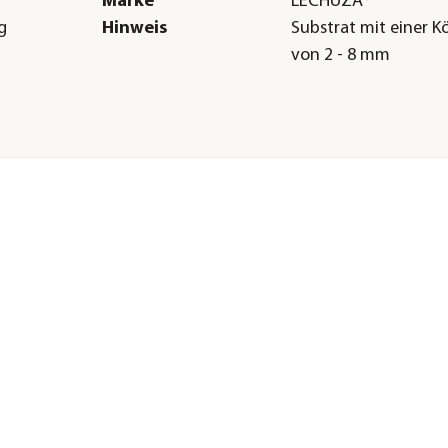
Marke
LECHUZA®
g
Hinweis
Substrat mit einer 
von 2 - 8 mm
ng
 -