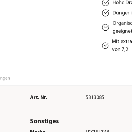
Hohe Dra
Dünger i
Organisc
geeigne
Mit extr
von 7,2
ungen
Art. Nr.
5313085
Sonstiges