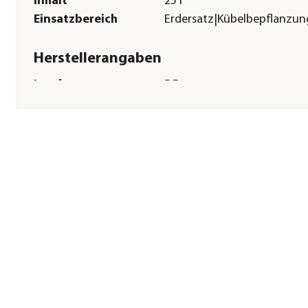
Inhalt
25 l
Einsatzbereich
Erdersatz|Kübelbepflanzun
Herstellerangaben
Land
DE
Firma
geobra Brandstätter Stiftu
& Co. KG - Division LECHUZA
E-Mail
Dehner@lechuza.com
Straße
Brandstätter Str.
Hausnummer
2-10
Postleitzahl
90513
Stadt
Zirndorf