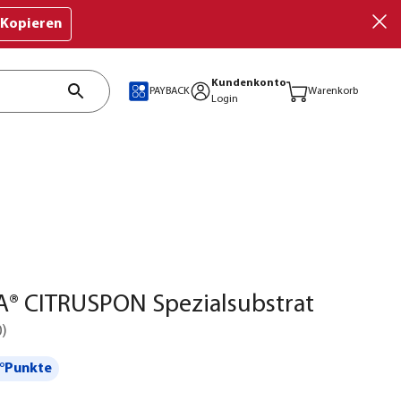
Kopieren
Kundenkonto
PAYBACK
Warenkorb
Login
® CITRUSPON Spezialsubstrat
0
)
°Punkte