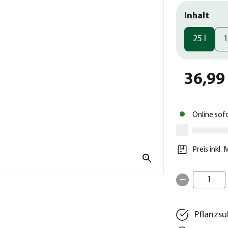
Inhalt
25 l
1
36,99
Online sof
Preis inkl.
1
Pflanzsu