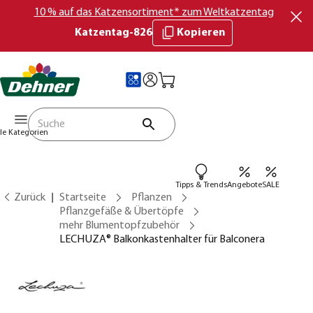
10 % auf das Katzensortiment* zum Weltkatzentag
Katzentag-826
Kopieren
lle Kategorien
Tipps & Trends
Angebote
SALE
Zurück
Startseite
Pflanzen
Pflanzgefäße & Übertöpfe
mehr Blumentopfzubehör
LECHUZA® Balkonkastenhalter für Balconera