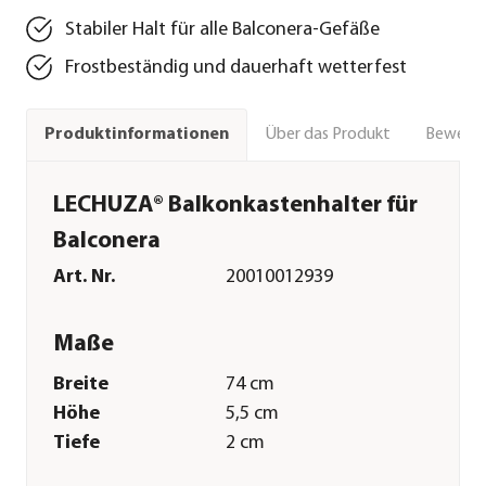
Stabiler Halt für alle Balconera-Gefäße
Frostbeständig und dauerhaft wetterfest
Über das Produkt
Bewert
Produktinformationen
LECHUZA® Balkonkastenhalter für
Balconera
Art. Nr.
20010012939
Maße
Breite
74 cm
Höhe
5,5 cm
Tiefe
2 cm
Merkmale