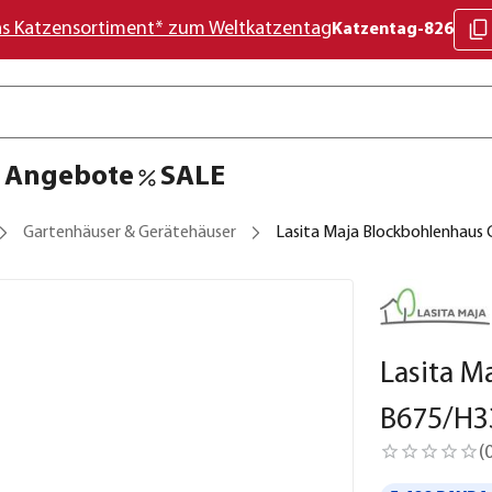
as Katzensortiment* zum Weltkatzentag
Katzentag-826
Angebote
SALE
Gartenhäuser & Gerätehäuser
Lasita Maja Blockbohlenhaus C
Lasita M
B675/H3
(