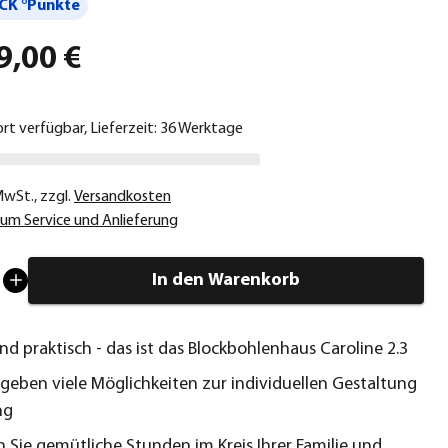
CK °Punkte
9,00 €
ort verfügbar, Lieferzeit: 36 Werktage
 MwSt.
,
zzgl.
Versandkosten
um Service und Anlieferung
In den Warenkorb
und praktisch - das ist das Blockbohlenhaus Caroline 2.3
geben viele Möglichkeiten zur individuellen Gestaltung
ng
 Sie gemütliche Stunden im Kreis Ihrer Familie und