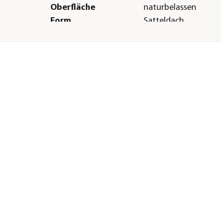
Oberfläche
naturbelassen
Form
Satteldach
Türart
Doppeltüre
Herstellerangaben