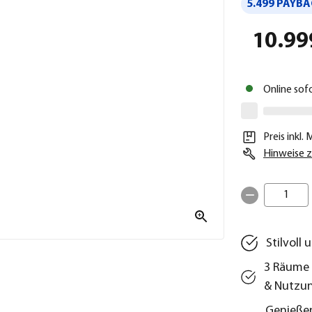
5.499 PAYBA
10.99
Online sof
Preis inkl.
Hinweise z
1
Stilvoll 
3 Räume 
& Nutzu
Genießen