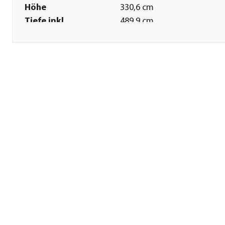
Höhe
330,6 cm
Tiefe inkl.
489,9 cm
Dachüberstand
Gewicht
2400 kg
Innenmaß Breite
630 cm
Innenmaß Höhe
314,8 cm
Innenmaß Tiefe
382 cm
Breite Sockelmaß
575 cm
Tiefe Sockelmaß
390 cm
Grundfläche
21,66 m²
Firsthöhe
330,6 cm
Dachüberstand
50
Türhöhe
195,7 cm
Türbreite
260 cm
Wandstärke
40 mm
Sonstiges