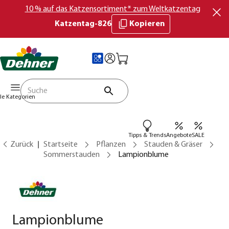
10 % auf das Katzensortiment* zum Weltkatzentag
Katzentag-826
Kopieren
lle Kategorien
Tipps & Trends
Angebote
SALE
Zurück
Startseite
Pflanzen
Stauden & Gräser
Sommerstauden
Lampionblume
Lampionblume