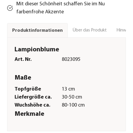
Mit dieser Schönheit schaffen Sie im Nu
farbenfrohe Akzente
Über das Produkt
Hinweise
Produktinformationen
Lampionblume
Art. Nr.
8023095
Maße
Topfgröße
13 cm
Liefergröße ca.
30-50 cm
Wuchshöhe ca.
80-100 cm
Merkmale
Farbe
Orange