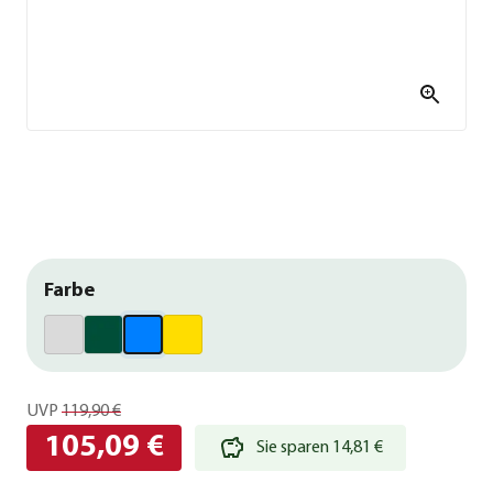
Farbe
UVP
119,90 €
105,09 €
Sie sparen 14,81 €