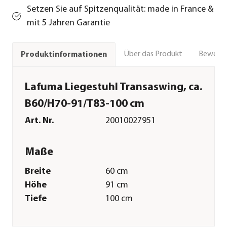
Setzen Sie auf Spitzenqualität: made in France &
mit 5 Jahren Garantie
Über das Produkt
Bewert
Produktinformationen
Lafuma Liegestuhl Transaswing, ca.
B60/H70-91/T83-100 cm
Art. Nr.
20010027951
Maße
Breite
60 cm
Höhe
91 cm
Tiefe
100 cm
Gewicht
4,6 kg
Sitzfläche
50 x 36 cm