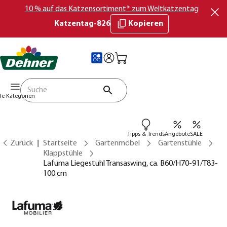
10 % auf das Katzensortiment* zum Weltkatzentag
Katzentag-826
Kopieren
lle Kategorien
Tipps & Trends
Angebote
SALE
Zurück
Startseite
Gartenmöbel
Gartenstühle
Klappstühle
Lafuma Liegestuhl Transaswing, ca. B60/H70-91/T83-
100 cm