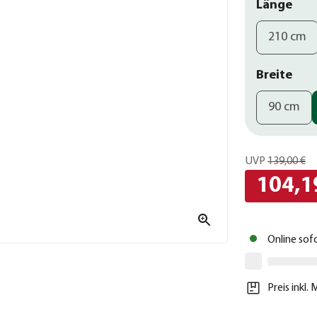
Länge
210 cm
Breite
90 cm
UVP
139,00 €
104,1
Online sof
Preis inkl.