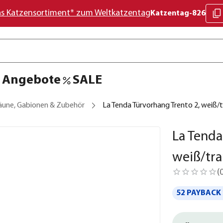
as Katzensortiment* zum Weltkatzentag
Katzentag-826
Angebote
SALE
äune, Gabionen & Zubehör
La Tenda Türvorhang Trento 2, weiß/
La Tenda
weiß/tra
(
52 PAYBACK 