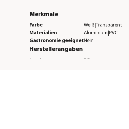
Merkmale
Farbe
Weiß|Transparent
Materialien
Aluminium|PVC
Gastronomie geeignet
Nein
Herstellerangaben
Land
DE
Firma
H. Gautzsch GmbH &
E-Mail
info@gautzsch.de
Straße
Himmelweiler
Hausnummer
7
Postleitzahl
89081
Stadt
Ulm