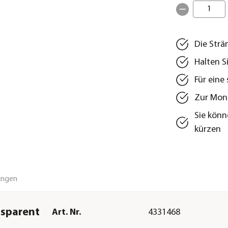
1
Die Str
Halten S
Für eine
Zur Mon
Sie könn
kürzen
ungen
nsparent
Art. Nr.
4331468