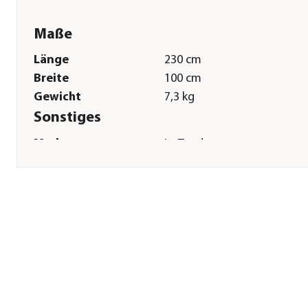
Maße
Länge
230 cm
Breite
100 cm
Gewicht
7,3 kg
Sonstiges
Marke
La Tenda