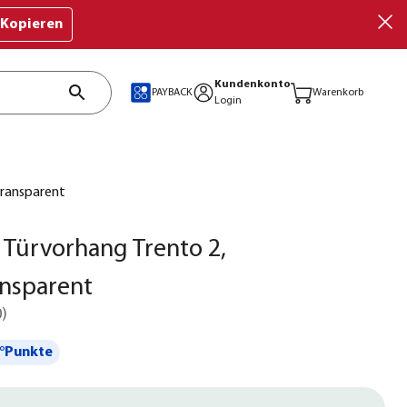
Kopieren
Kundenkonto
PAYBACK
Warenkorb
Login
transparent
 Türvorhang Trento 2,
nsparent
0
)
°Punkte