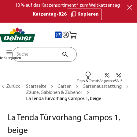
10 % auf das Katzensortiment* zum Weltkatzentag
Katzentag-826
Kopieren
lle Kategorien
Tipps & Trends
Angebote
SALE
Zurück
Startseite
Garten
Gartenausstattung
Zäune, Gabionen & Zubehör
La Tenda Türvorhang Campos 1, beige
La Tenda Türvorhang Campos 1,
beige