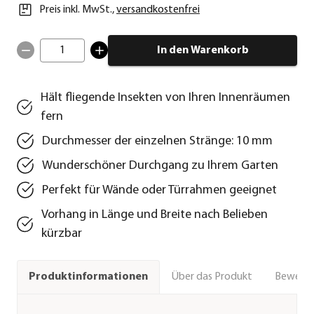
Preis inkl. MwSt.
,
versandkostenfrei
1
In den Warenkorb
Hält fliegende Insekten von Ihren Innenräumen
fern
Durchmesser der einzelnen Stränge: 10 mm
Wunderschöner Durchgang zu Ihrem Garten
Perfekt für Wände oder Türrahmen geeignet
Vorhang in Länge und Breite nach Belieben
kürzbar
Über das Produkt
Bewert
Produktinformationen