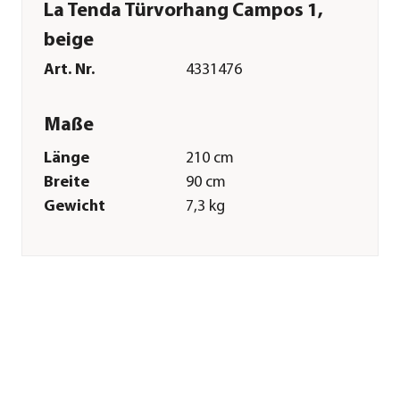
La Tenda Türvorhang Campos 1,
beige
Art. Nr.
4331476
Maße
Länge
210 cm
Breite
90 cm
Gewicht
7,3 kg
Merkmale
Farbe
Beige
Materialien
Aluminium|Stahl|Polyethylen
Oberfläche
galvanisiert
Gastronomie
Nein
geeignet
Sonstiges