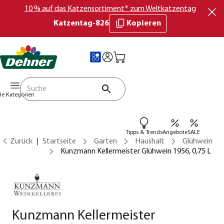
10 % auf das Katzensortiment* zum Weltkatzentag
Katzentag-826
Kopieren
lle Kategorien
Tipps & Trends
Angebote
SALE
Zurück
Startseite
Garten
Haushalt
Glühwein
Kunzmann Kellermeister Glühwein 1956, 0,75 L
Kunzmann Kellermeister