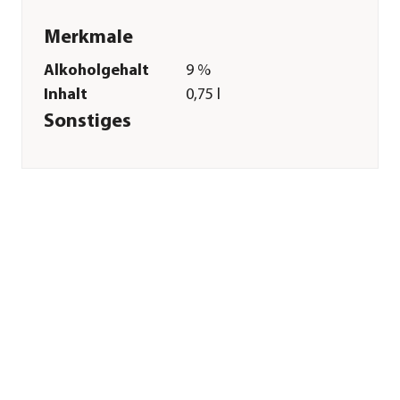
Merkmale
Alkoholgehalt
9 %
Inhalt
0,75 l
Sonstiges
Marke
Kunzmann
Allergene
enthält Sulfite
Inverkehrbringer
Kunzmann
Herstellerangaben
Land
DE
Firma
Kunzmann GmbH &
Co. KG
E-Mail
info@kunzmann-
dasing.de
Straße
Taitinger Str.