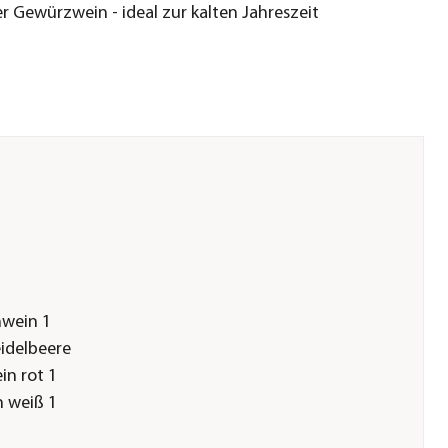
er Gewürzwein - ideal zur kalten Jahreszeit
hwein 1
eidelbeere
ein rot 1
n weiß 1
r