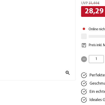
UVP
31,44 €
28,29
Online nic
Preis inkl.
1
Perfekt
Geschmac
Ein echt
Ideales 