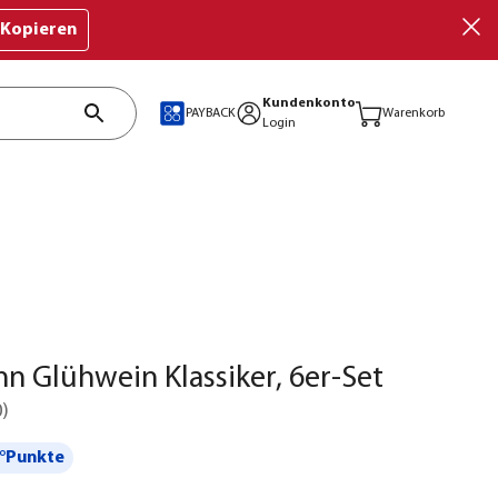
Kopieren
Kundenkonto
PAYBACK
Warenkorb
Login
 Glühwein Klassiker, 6er-Set
0
)
°Punkte