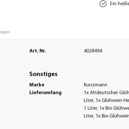
Ein heiß
ungen
Art. Nr.
4028494
Sonstiges
Marke
Kunzmann
Lieferumfang
1x Altdeutscher Glü
Liter, 1x Glühwein H
1 Liter, 1x Bio Glühw
Liter, 1x Bio Glühwei
Liter, 1x Altbayrische