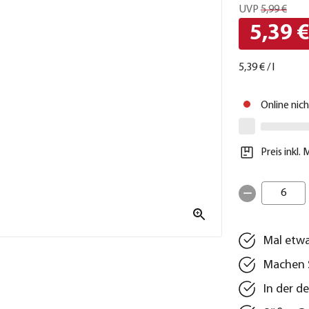
UVP
5,99 €
5,39 
5,39 €
/
l
Online nic
Preis inkl.
6
Mal etwa
Machen S
In der d