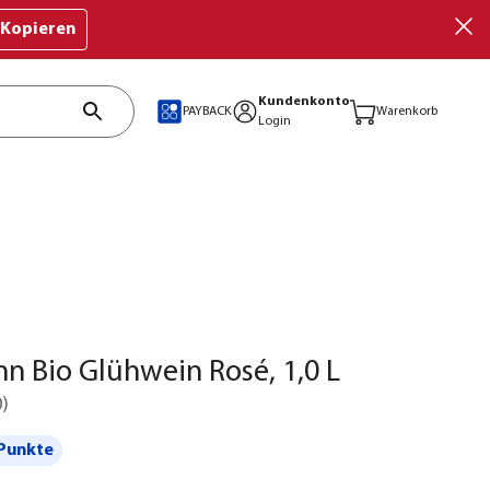
Kopieren
Kundenkonto
PAYBACK
Warenkorb
Login
 Bio Glühwein Rosé, 1,0 L
0
)
Punkte