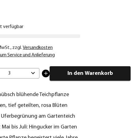
€
ht verfügbar
 MwSt.
,
zzgl.
Versandkosten
um Service und Anlieferung
In den Warenkorb
3
übsch blühende Teichpflanze
n, tief geteilten, rosa Blüten
r Uferbegrünung am Gartenteich
t Mai bis Juli: Hingucker im Garten
rte Pflanze begeistert viele Jahre