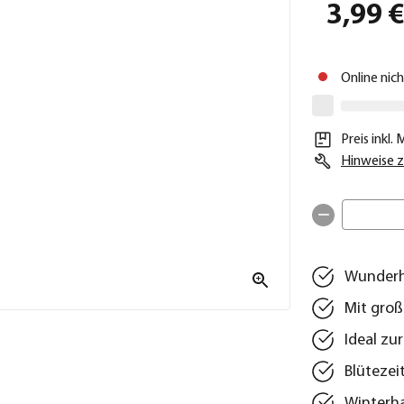
3,99 
Online nic
Preis inkl.
Hinweise z
Wunderh
Mit große
Ideal zu
Blütezei
Winterha