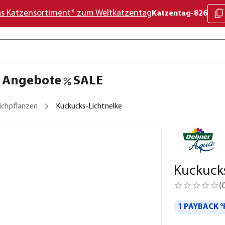
as Katzensortiment* zum Weltkatzentag
Katzentag-826
Angebote
SALE
ichpflanzen
Kuckucks-Lichtnelke
Kuckucks
(
1 PAYBACK °