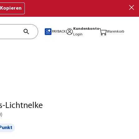
Kopieren
Kundenkonto
PAYBACK
Warenkorb
Login
-Lichtnelke
0
)
Punkt