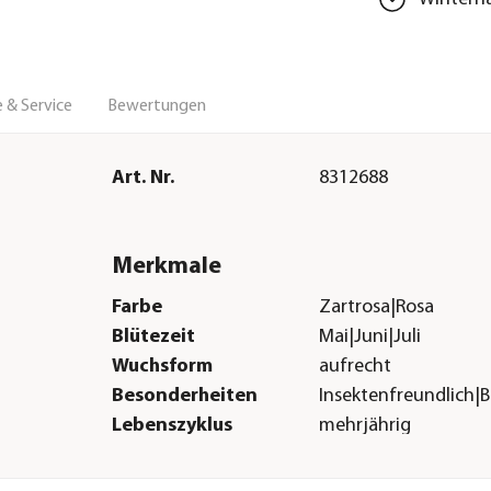
 & Service
Bewertungen
Art. Nr.
8312688
Merkmale
Farbe
Zartrosa|Rosa
Blütezeit
Mai|Juni|Juli
Wuchsform
aufrecht
Besonderheiten
Insektenfreundlich|
Lebenszyklus
mehrjährig
Sonstiges