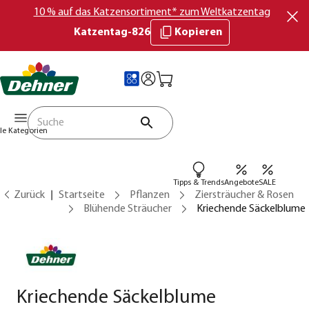
10 % auf das Katzensortiment* zum Weltkatzentag
Katzentag-826
Kopieren
lle Kategorien
Tipps & Trends
Angebote
SALE
Zurück
Startseite
Pflanzen
Ziersträucher & Rosen
Blühende Sträucher
Kriechende Säckelblume
Kriechende Säckelblume