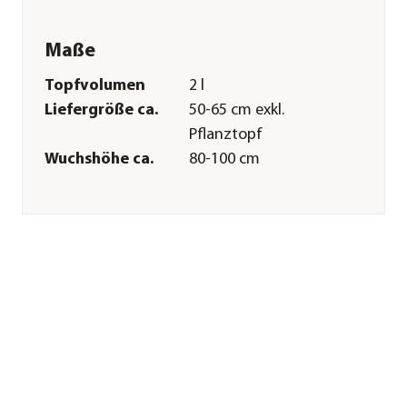
Maße
Topfvolumen
2 l
Liefergröße ca.
50-65 cm exkl.
Pflanztopf
Wuchshöhe ca.
80-100 cm
Merkmale
Farbe
Blau
Blütezeit
Mai|Juni|Juli|August|Septembe
Duft
duftend
Wuchsform
kriechend|buschig|Spalier
Besonderheiten
Blütenschmuck|immergrün
Lebenszyklus
mehrjährig
Pflege
Standort
sonnig