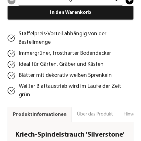
6
In den Warenkorb
Staffelpreis-Vorteil abhängig von der
Bestellmenge
Immergrüner, frostharter Bodendecker
Ideal für Gärten, Gräber und Kästen
Blätter mit dekorativ weißen Sprenkeln
Weißer Blattaustrieb wird im Laufe der Zeit
grün
Über das Produkt
Hinweise
Produktinformationen
Kriech-Spindelstrauch 'Silverstone'