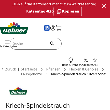
10 % auf das Katzensortiment* zum Weltkatzentag
Katzentag-826
Kopieren
lle Kategorien
Tipps & Trends
Angebote
SALE
Zurück
Startseite
Pflanzen
Hecken & Gehölze
Laubgehölze
Kriech-Spindelstrauch 'Silverstone'
Kriech-Spindelstrauch