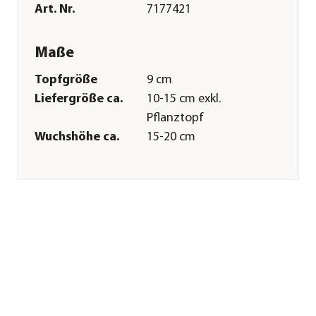
Art. Nr.
7177421
Maße
Topfgröße
9 cm
Liefergröße ca.
10-15 cm exkl.
Pflanztopf
Wuchshöhe ca.
15-20 cm
Merkmale
Farbe
Grün|Weiß
Blütezeit
Juni|Juli
Wuchsform
kriechend|Bodendecker
Besonderheiten
immergrün|Farbiges
Laub
Lebenszyklus
mehrjährig
Pflege