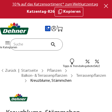
10 % auf das Katzensortiment* zum Weltkatzentag
Katzentag-826
Kopieren
lle Kategorien
Tipps & Trends
Angebote
SALE
Zurück
Startseite
Pflanzen
Balkon- & Terrassenpflanzen
Terrassenpflanzen
Kreuzblume, Stämmchen