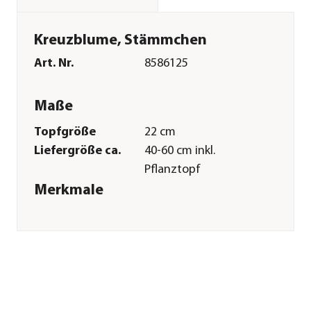
Kreuzblume, Stämmchen
Art. Nr.
8586125
Maße
Topfgröße
22 cm
Liefergröße ca.
40-60 cm inkl.
Pflanztopf
Merkmale
Farbe
Lila
Blütezeit
April|Mai|Juni|Juli|August|Sep
Wuchsform
Stämmchen
Pflege
Standort
hell|sonnig