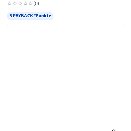
(
0
)
5 PAYBACK °Punkte