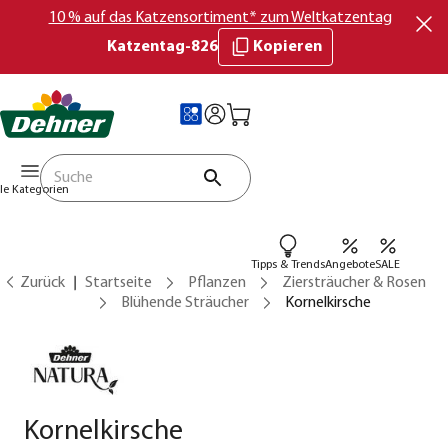
10 % auf das Katzensortiment* zum Weltkatzentag
Katzentag-826
Kopieren
lle Kategorien
Tipps & Trends
Angebote
SALE
Zurück
Startseite
Pflanzen
Ziersträucher & Rosen
Blühende Sträucher
Kornelkirsche
Kornelkirsche