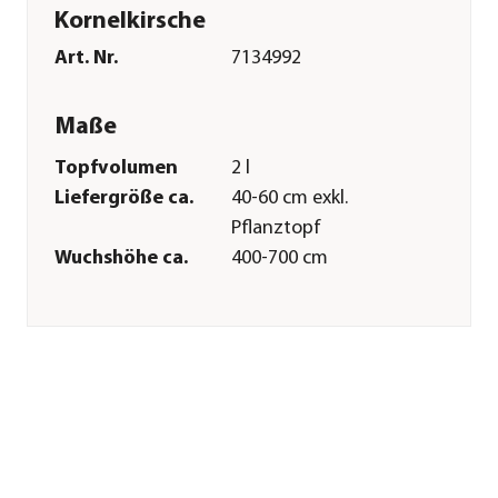
Kornelkirsche
Art. Nr.
7134992
Maße
Topfvolumen
2 l
Liefergröße ca.
40-60 cm exkl.
Pflanztopf
Wuchshöhe ca.
400-700 cm
Merkmale
Farbe
Gelb
Blütezeit
Februar|März|April
Blütenmerkmal
einfach|kleinblütig
Wuchsform
Strauch
Besonderheiten
Insektenfreundlich|Blütensch
Lebenszyklus
mehrjährig