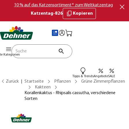
10 % auf das Katzensortiment* zum Weltkatzentag
Katzentag-826
Kopieren
lle Kategorien
Tipps & Trends
Angebote
SALE
Zurück
Startseite
Pflanzen
Grüne Zimmerpflanzen
Kakteen
Korallenkaktus - Rhipsalis cassutha, verschiedene
Sorten