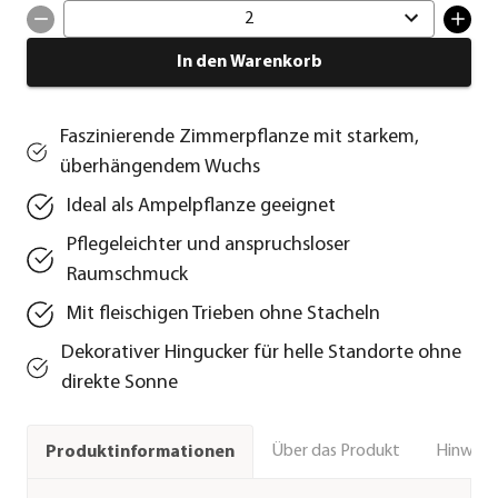
2
In den Warenkorb
Faszinierende Zimmerpflanze mit starkem,
überhängendem Wuchs
Ideal als Ampelpflanze geeignet
Pflegeleichter und anspruchsloser
Raumschmuck
Mit fleischigen Trieben ohne Stacheln
Dekorativer Hingucker für helle Standorte ohne
direkte Sonne
Über das Produkt
Hinweise
Produktinformationen