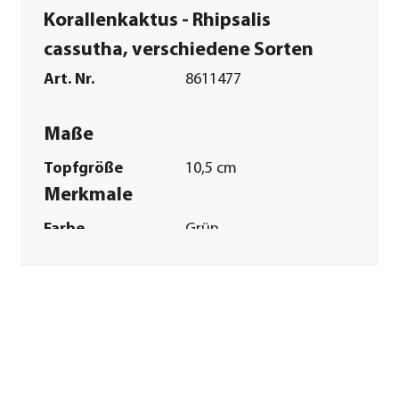
Korallenkaktus - Rhipsalis
cassutha, verschiedene Sorten
Art. Nr.
8611477
Maße
Topfgröße
10,5 cm
Merkmale
Farbe
Grün
Wuchsform
überhängend
Besonderheiten
pflegeleicht
Pflege
Standort
sonnig|hell|halbschattig
Gießempfehlung
Mäßig
Winterhart
frostempfindlich