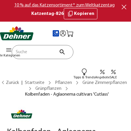
10 % auf das Katzensortiment* zum Weltkatzentag
Katzentag-826
Kopieren
lle Kategorien
Tipps & Trends
Angebote
SALE
Zurück
Startseite
Pflanzen
Grüne Zimmerpflanzen
Grünpflanzen
Kolbenfaden - Aglaonema cultivars 'Cutlass'