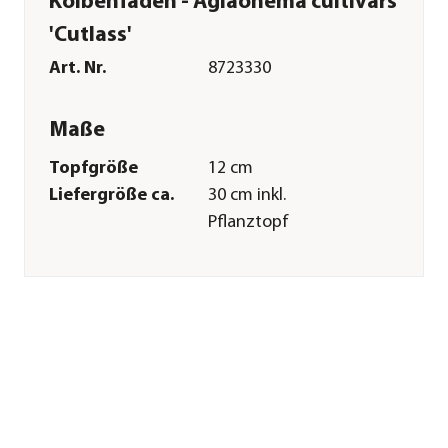
Kolbenfaden - Aglaonema cultivars
'Cutlass'
Art. Nr.
8723330
Maße
Topfgröße
12 cm
Liefergröße ca.
30 cm inkl.
Pflanztopf
Merkmale
Farbe
Dunkelgrün|Hellgrün
Wuchsform
aufrecht
Besonderheiten
Farbiges
Laub|außergewöhnliche
Blattzeichnung|luftreinigend
Pflege