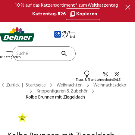
10 % auf das Katzensortiment* zum Weltkatzentag
Katzentag-826
Kopieren
lle Kategorien
Tipps & Trends
Angebote
SALE
Zurück
Startseite
Weihnachten
Weihnachtsdeko
Krippenfiguren & Zubehör
Kolbe Brunnen mit Ziegeldach