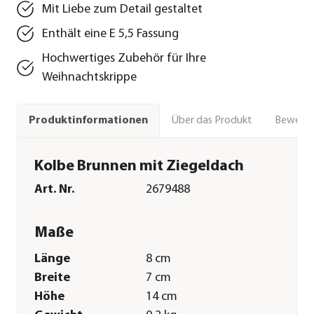
Mit Liebe zum Detail gestaltet
Enthält eine E 5,5 Fassung
Hochwertiges Zubehör für Ihre
Weihnachtskrippe
Über das Produkt
Bewert
Produktinformationen
Kolbe Brunnen mit Ziegeldach
Art. Nr.
2679488
Maße
Länge
8 cm
Breite
7 cm
Höhe
14 cm