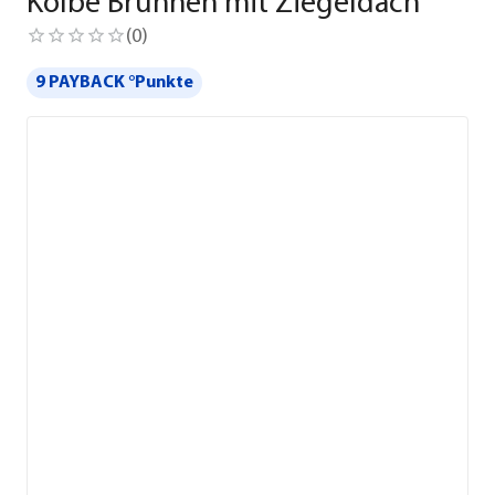
Kolbe Brunnen mit Ziegeldach
(
0
)
9 PAYBACK °Punkte