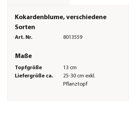
Kokardenblume, verschiedene
Sorten
Art. Nr.
8013559
Maße
Topfgröße
13 cm
Liefergröße ca.
25-30 cm exkl.
Pflanztopf
Wuchshöhe ca.
50-70 cm
Merkmale
Farbe
Gelb|Orange|Rot
Blütezeit
Juni|Juli|August|September|Ok
Blütenmerkmal
mehrfarbig