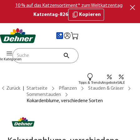
10 % auf das Katzensortiment* zum Weltkatzentag
Katzentag-826
Kopieren
lle Kategorien
Tipps & Trends
Angebote
SALE
Zurück
Startseite
Pflanzen
Stauden & Gräser
Sommerstauden
Kokardenblume, verschiedene Sorten