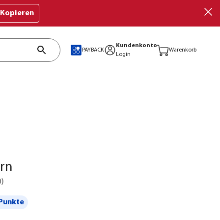
Kopieren
Kundenkonto
PAYBACK
Warenkorb
Login
rn
0
)
Punkte