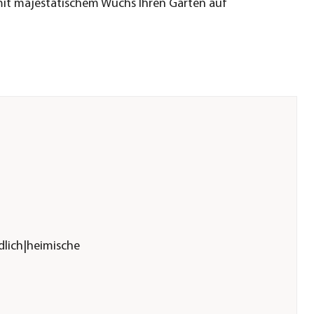
it majestätischem Wuchs Ihren Garten auf
lich|heimische