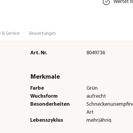
Wertet m
 & Service
Bewertungen
Art. Nr.
8049736
Merkmale
Farbe
Grün
Wuchsform
aufrecht
Besonderheiten
Schneckenunempfind
Art
Lebenszyklus
mehrjährig
Sonstiges