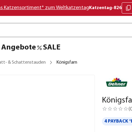
as Katzensortiment* zum Weltkatzentag
Katzentag-826
Angebote
SALE
att- & Schattenstauden
Königsfarn
Königsfa
(
4 PAYBACK °