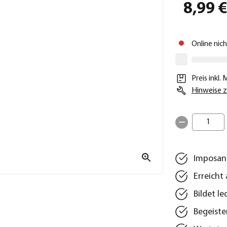
8,99 
Online nic
Preis inkl.
Hinweise z
1
Imposant
Erreicht
Bildet l
Begeiste