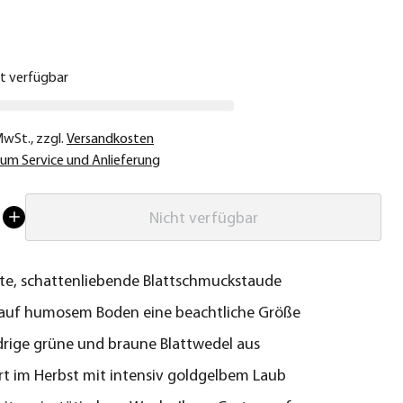
€
ht verfügbar
 MwSt.
,
zzgl.
Versandkosten
um Service und Anlieferung
Nicht verfügbar
e, schattenliebende Blattschmuckstaude
 auf humosem Boden eine beachtliche Größe
edrige grüne und braune Blattwedel aus
rt im Herbst mit intensiv goldgelbem Laub