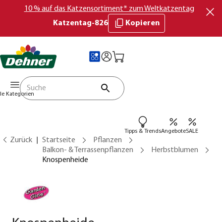
10 % auf das Katzensortiment* zum Weltkatzentag
Katzentag-826
Kopieren
lle Kategorien
Tipps & Trends
Angebote
SALE
Zurück
Startseite
Pflanzen
Balkon- & Terrassenpflanzen
Herbstblumen
Knospenheide