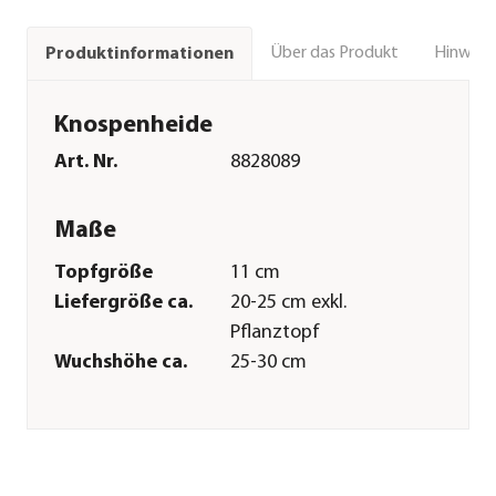
Über das Produkt
Hinweise
Produktinformationen
Knospenheide
Art. Nr.
8828089
Maße
Topfgröße
11 cm
Liefergröße ca.
20-25 cm exkl.
Pflanztopf
Wuchshöhe ca.
25-30 cm
Merkmale
Farbe
Weiß
Blütezeit
September|Oktober|November