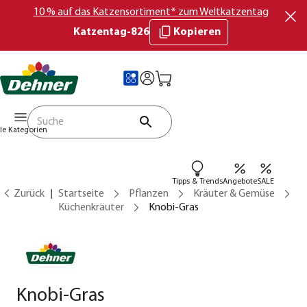
10 % auf das Katzensortiment* zum Weltkatzentag
Katzentag-826
Kopieren
lle Kategorien
Tipps & Trends
Angebote
SALE
Zurück
Startseite
Pflanzen
Kräuter & Gemüse
Küchenkräuter
Knobi-Gras
Knobi-Gras