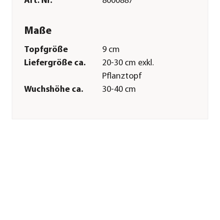
Art. Nr.
8000887
Maße
Topfgröße
9 cm
Liefergröße ca.
20-30 cm exkl.
Pflanztopf
Wuchshöhe ca.
30-40 cm
Merkmale
Farbe
Grün
Blütezeit
Juli|August
Erntezeit
ganzjährig
Wuchsform
aufrecht
Lebenszyklus
mehrjährig
Einsatzbereich
Würzkraut
Pflege