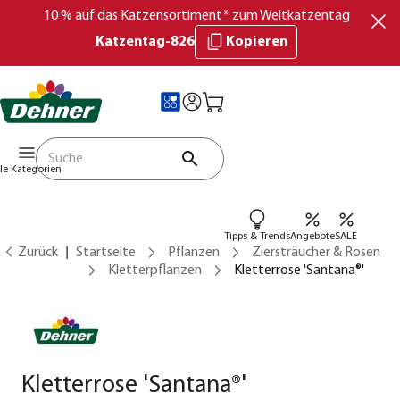
10 % auf das Katzensortiment* zum Weltkatzentag
Katzentag-826
Kopieren
lle Kategorien
Tipps & Trends
Angebote
SALE
Zurück
Startseite
Pflanzen
Ziersträucher & Rosen
Kletterpflanzen
Kletterrose 'Santana®'
Kletterrose 'Santana®'