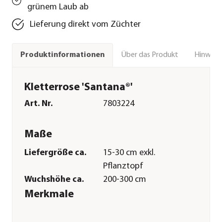
grünem Laub ab
Lieferung direkt vom Züchter
Über das Produkt
Hinweise
Produktinformationen
Kletterrose 'Santana®'
Art. Nr.
7803224
Maße
Liefergröße ca.
15-30 cm exkl.
Pflanztopf
Wuchshöhe ca.
200-300 cm
Merkmale
Farbe
Rot|Dunkelrot