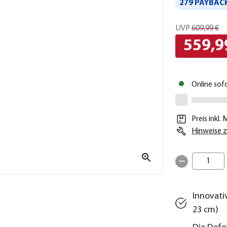
279 PAYBACK
UVP
609,99 €
559,9
Online sof
Preis inkl.
Hinweise z
1
Innovati
23 cm)