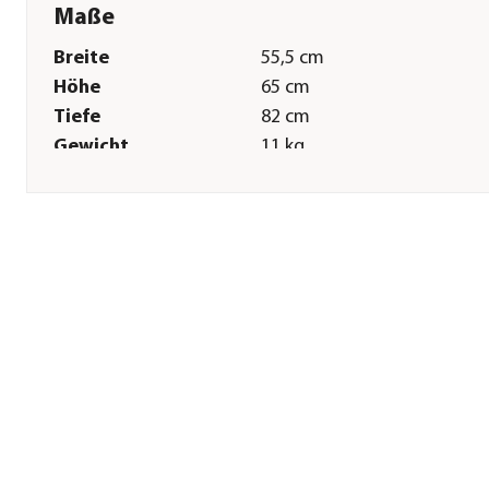
Maße
Breite
55,5 cm
Höhe
65 cm
Tiefe
82 cm
Gewicht
11 kg
Tiergröße
bis 20 kg
Sonstiges
Marke
kleinmetall®
Tierart
Hunde
Lieferumfang
VarioCage-Box mit
Deformationszone,
Sicherheitsschloss,
Notausstieg,
Befestigungsgurten &
automatischem Türstopper
Hinweis
Die Lieferung Ihrer neuen