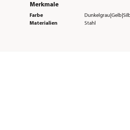
Merkmale
Farbe
Dunkelgrau|Gelb|Sil
Materialien
Stahl
Herstellerangaben
Land
DE
Firma
Kleinmetall GmbH
E-Mail
info@kleinmetall.de
Straße
Hainstraße
Hausnummer
52
Postleitzahl
63526
Stadt
Erlensee