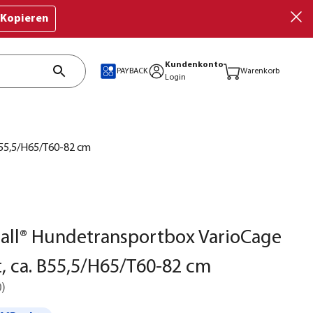
Kopieren
Kundenkonto
PAYBACK
Warenkorb
Login
B55,5/H65/T60-82 cm
all® Hundetransportbox VarioCage
 ca. B55,5/H65/T60-82 cm
0
)