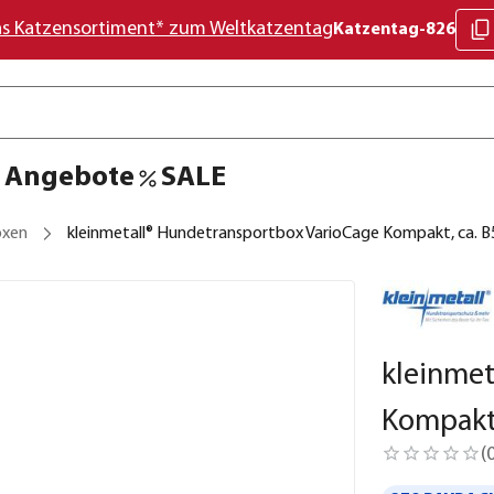
as Katzensortiment* zum Weltkatzentag
Katzentag-826
Angebote
SALE
oxen
kleinmetall® Hundetransportbox VarioCage Kompakt, ca. 
kleinmet
Kompakt,
(