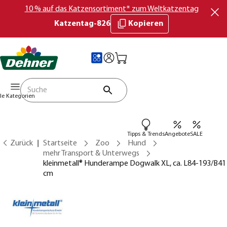
10 % auf das Katzensortiment* zum Weltkatzentag
Katzentag-826
Kopieren
lle Kategorien
Tipps & Trends
Angebote
SALE
Zurück
Startseite
Zoo
Hund
mehr Transport & Unterwegs
kleinmetall® Hunderampe Dogwalk XL, ca. L84-193/B41
cm