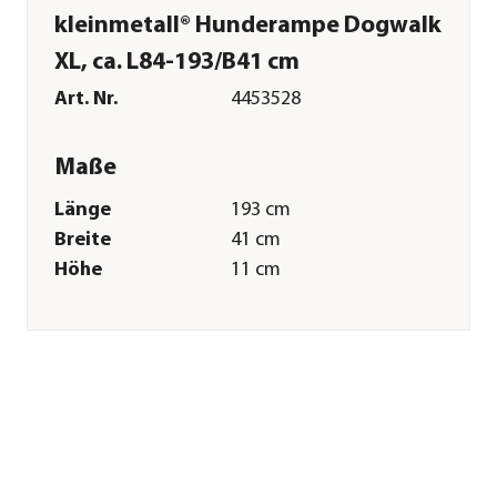
kleinmetall® Hunderampe Dogwalk
XL, ca. L84-193/B41 cm
Art. Nr.
4453528
Maße
Länge
193 cm
Breite
41 cm
Höhe
11 cm
Gewicht
7,5 kg
Merkmale
Farbe
Schwarz
Materialien
Aluminium|Kunststoff
Belastbarkeit
80 kg
Sonstiges