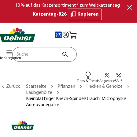
10 % auf das Katzensortiment* zum Weltkatzentag
Katzentag-826
Kopieren
lle Kategorien
Tipps & Trends
Angebote
SALE
Zurück
Startseite
Pflanzen
Hecken & Gehölze
Laubgehölze
Kleinblättriger Kriech-Spindelstrauch 'Microphyllus
Aureovariegatus'