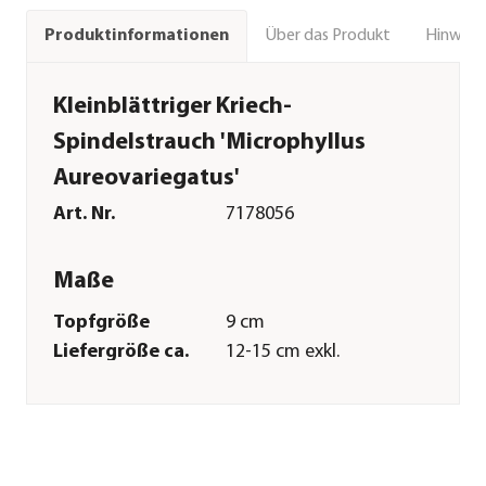
Über das Produkt
Hinweise
Produktinformationen
Kleinblättriger Kriech-
Spindelstrauch 'Microphyllus
Aureovariegatus'
Art. Nr.
7178056
Maße
Topfgröße
9 cm
Liefergröße ca.
12-15 cm exkl.
Pflanztopf
Wuchshöhe ca.
20-30 cm
Merkmale
Farbe
Dunkelgrün|Gelb