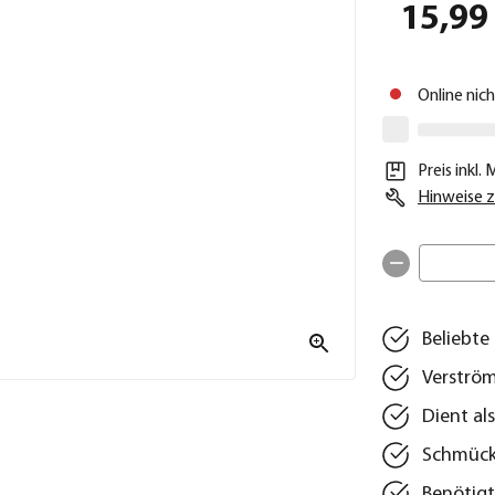
15,99
Online nic
Preis inkl.
Hinweise z
Beliebte
Verström
Dient al
Schmückt
Benötigt