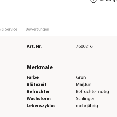
 & Service
Bewertungen
Art. Nr.
7600216
Merkmale
Farbe
Grün
Blütezeit
Mai|Juni
Befruchter
Befruchter nötig
Wuchsform
Schlinger
Lebenszyklus
mehrjährig
Sonstiges