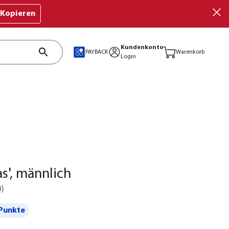
Kopieren
Kundenkonto
PAYBACK
Warenkorb
Login
as', männlich
0
)
Punkte