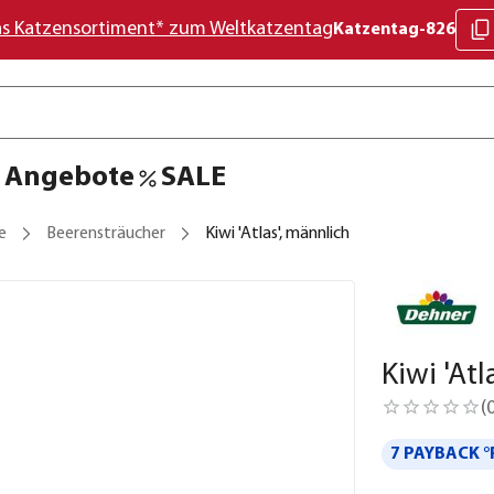
as Katzensortiment* zum Weltkatzentag
Katzentag-826
Angebote
SALE
e
Beerensträucher
Kiwi 'Atlas', männlich
Kiwi 'Atl
(
7 PAYBACK °