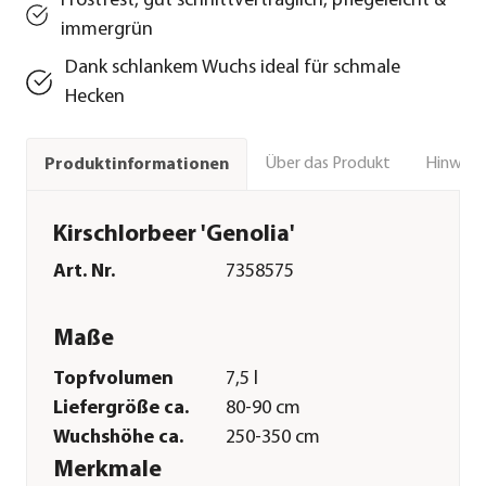
Frostfest, gut schnittverträglich, pflegeleicht &
immergrün
Dank schlankem Wuchs ideal für schmale
Hecken
Über das Produkt
Hinweise
Produktinformationen
Kirschlorbeer 'Genolia'
Art. Nr.
7358575
Maße
Topfvolumen
7,5 l
Liefergröße ca.
80-90 cm
Wuchshöhe ca.
250-350 cm
Merkmale