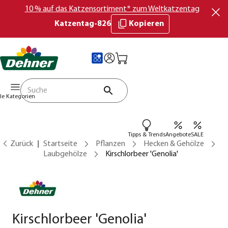
10 % auf das Katzensortiment* zum Weltkatzentag
Katzentag-826
Kopieren
lle Kategorien
Tipps & Trends
Angebote
SALE
Zurück
Startseite
Pflanzen
Hecken & Gehölze
Laubgehölze
Kirschlorbeer 'Genolia'
Kirschlorbeer 'Genolia'