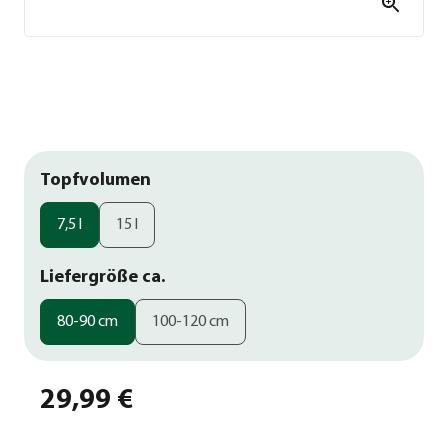
Topfvolumen
7,5 l
15 l
Liefergröße ca.
80-90 cm
100-120 cm
29,99 €