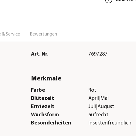
 & Service
Bewertungen
Art. Nr.
7697287
Merkmale
Farbe
Rot
Blütezeit
April|Mai
Erntezeit
Juli|August
Wuchsform
aufrecht
Besonderheiten
Insektenfreundlich
Lebenszyklus
mehrjährig