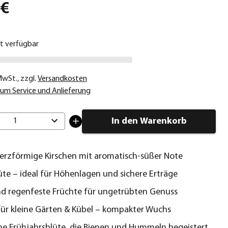
 €
ht verfügbar
 MwSt.
,
zzgl.
Versandkosten
um Service und Anlieferung
In den Warenkorb
1
erzförmige Kirschen mit aromatisch‑süßer Note
üte – ideal für Höhenlagen und sichere Erträge
nd regenfeste Früchte für ungetrübten Genuss
für kleine Gärten & Kübel – kompakter Wuchs
he Frühjahrsblüte, die Bienen und Hummeln begeistert