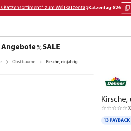
as Katzensortiment* zum Weltkatzentag
Katzentag-826
Angebote
SALE
e
Obstbäume
Kirsche, einjährig
Kirsche, 
(
13 PAYBACK 