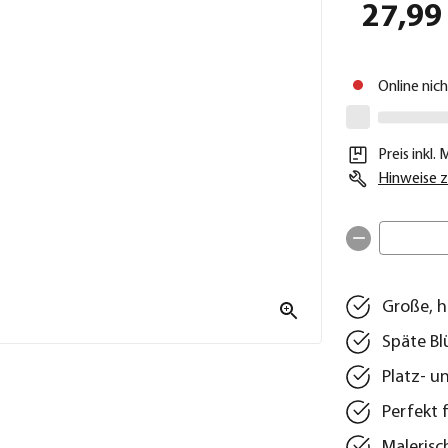
27,99
Online nic
Preis inkl.
Hinweise z
Große, h
Späte Bl
Platz‑ u
Perfekt 
Malerisc