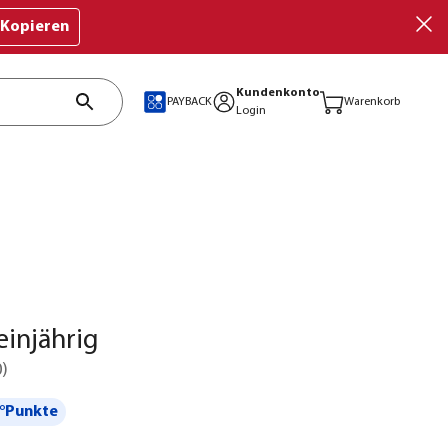
Kopieren
Kundenkonto
PAYBACK
Warenkorb
Login
einjährig
0
)
°Punkte