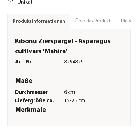
Unikat
Über das Produkt
Hinweise
Produktinformationen
Kibonu Zierspargel - Asparagus
cultivars 'Mahira'
Art. Nr.
8294829
Maße
Durchmesser
6 cm
Liefergröße ca.
15-25 cm
Merkmale
Farbe
Grün
Materialien
Moos