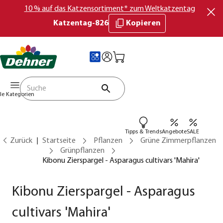
10 % auf das Katzensortiment* zum Weltkatzentag
Katzentag-826
Kopieren
lle Kategorien
Tipps & Trends
Angebote
SALE
Zurück
Startseite
Pflanzen
Grüne Zimmerpflanzen
Grünpflanzen
Kibonu Zierspargel - Asparagus cultivars 'Mahira'
Kibonu Zierspargel - Asparagus
cultivars 'Mahira'