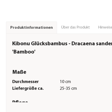
Über das Produkt
Hinweise
Produktinformationen
Kibonu Glücksbambus - Dracaena sande
'Bamboo'
Maße
Durchmesser
10 cm
Liefergröße ca.
25-35 cm
Pflege