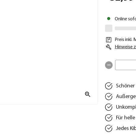
Online sof
Preis inkl.
Hinweise z
Schöner 
Außergew
Unkompli
Für hell
Jedes Ki