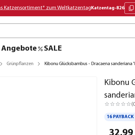
as Katzensortiment* zum Weltkatzentag
Katzentag-826
Angebote
SALE
Grünpflanzen
Kibonu Glücksbambus - Dracaena sanderiana 
Kibonu 
sanderia
(
16 PAYBACK 
32,99