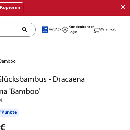
Kopieren
Kundenkonto
PAYBACK
Warenkorb
Login
'Bamboo'
Glücksbambus - Dracaena
na 'Bamboo'
0
)
°Punkte
 €