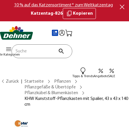
10 % auf das Katzensortiment* zum Weltkatzentag
Katzentag-826
Kopieren
lle Kategorien
Tipps & Trends
Angebote
SALE
Zurück
Startseite
Pflanzen
Pflanzgefäße & Übertöpfe
Pflanzkübel & Blumenkästen
KHW Kunststoff-Pflanzkasten mit Spalier, 43 x 43 x 140
cm