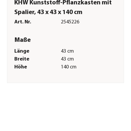
KHW Kunststoff-Pflanzkasten mit
Spalier, 43 x 43 x 140 cm
Art. Nr.
2545226
Maße
Länge
43 cm
Breite
43 cm
Höhe
140 cm
Gewicht
5,8 kg
Merkmale
Farbe
Dunkelgrün
Materialien
Kunststoff
Form
Eckig
Eigenschaften
frostbeständig
Einsatzbereich
Outdoor