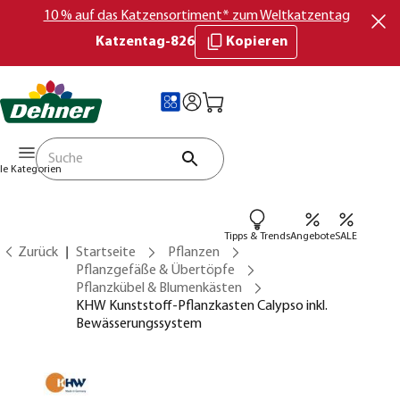
10 % auf das Katzensortiment* zum Weltkatzentag
Katzentag-826
Kopieren
lle Kategorien
Tipps & Trends
Angebote
SALE
Zurück
Startseite
Pflanzen
Pflanzgefäße & Übertöpfe
Pflanzkübel & Blumenkästen
KHW Kunststoff-Pflanzkasten Calypso inkl.
Bewässerungssystem