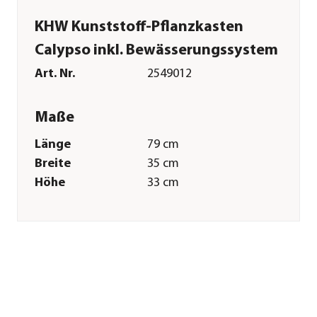
KHW Kunststoff-Pflanzkasten
Calypso inkl. Bewässerungssystem
Art. Nr.
2549012
Maße
Länge
79 cm
Breite
35 cm
Höhe
33 cm
Gewicht
3,8 kg
Merkmale
Farbe
Weiß
Materialien
Kunststoff
Form
Rechteckig
Eigenschaften
frostbeständig