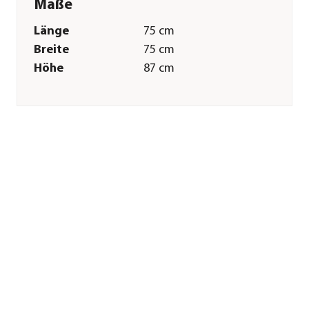
Maße
Länge
75 cm
Breite
75 cm
Höhe
87 cm
Volumen
340 l
Gewicht
9,4 kg
Merkmale
Farbe
Dunkelgrau
Materialien
Kunststoff
Form
Eckig
Sonstiges
Marke
KHW
Lieferumfang
inkl. Scharnierdeckel
Herstellerangaben
Land
DE