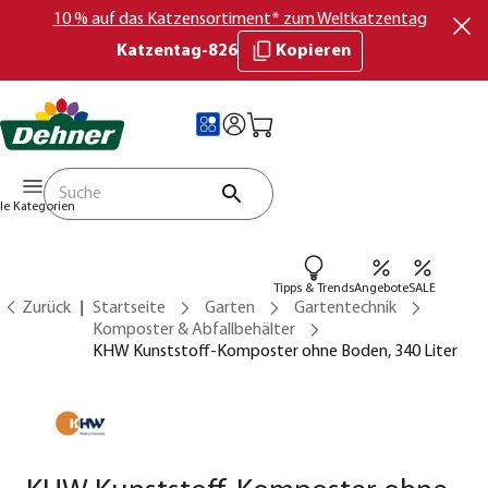
10 % auf das Katzensortiment* zum Weltkatzentag
Katzentag-826
Kopieren
lle Kategorien
Tipps & Trends
Angebote
SALE
Zurück
Startseite
Garten
Gartentechnik
Komposter & Abfallbehälter
KHW Kunststoff-Komposter ohne Boden, 340 Liter