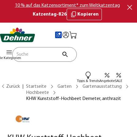
10 % auf das Katzensortiment* zum Weltkatzentag
Katzentag-826
Kopieren
lle Kategorien
Tipps & Trends
Angebote
SALE
Zurück
Startseite
Garten
Gartenausstattung
Hochbeete
KHW Kunststoff-Hochbeet Demeter, anthrazit