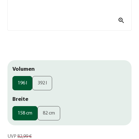
Volumen
196 l
392 l
Breite
158 cm
82 cm
UVP
82,99 €