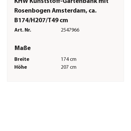
KHW Kunststoff-Gartenbank mit
Rosenbogen Amsterdam, ca.
B174/H207/T49 cm
Art. Nr.
2547966
Maße
Breite
174 cm
Höhe
207 cm
Tiefe
49 cm
Gewicht
25,3 kg
Merkmale
Farbe
Weiß
Materialien
Kunststoff
Eigenschaften
frostbeständig
Sonstiges