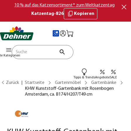
10 % auf das Katzensortiment* zum Weltkatzentag
Katzentag-826
Kopieren
lle Kategorien
Tipps & Trends
Angebote
SALE
Zurück
Startseite
Gartenmöbel
Gartenbänke
KHW Kunststoff-Gartenbank mit Rosenbogen
Amsterdam, ca. B174/H207/T49 cm