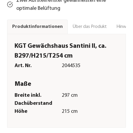
Zwei Aufstellfenster gewährleisten eine
optimale Belüftung
Über das Produkt
Hinweise
Produktinformationen
KGT Gewächshaus Santini II, ca.
B297/H215/T254 cm
Art. Nr.
2044535
Maße
Breite inkl.
297 cm
Dachüberstand
Höhe
215 cm
Tiefe inkl.
254 cm
Dachüberstand