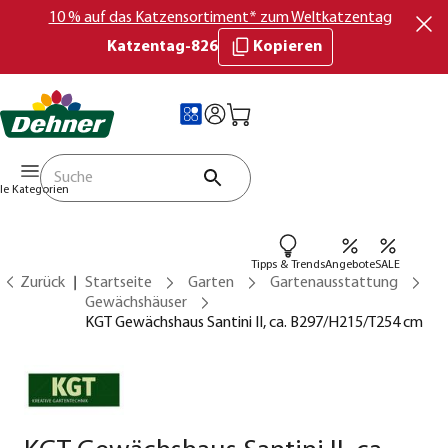
10 % auf das Katzensortiment* zum Weltkatzentag
Katzentag-826
Kopieren
lle Kategorien
Tipps & Trends
Angebote
SALE
Zurück
Startseite
Garten
Gartenausstattung
Gewächshäuser
KGT Gewächshaus Santini II, ca. B297/H215/T254 cm