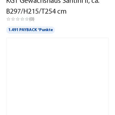
KGT Gewächshaus Santini II, ca.
B297/H215/T254 cm
(
0
)
1.491 PAYBACK °Punkte