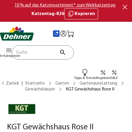
10 % auf das Katzensortiment* zum Weltkatzentag
Katzentag-826
Kopieren
lle Kategorien
Tipps & Trends
Angebote
SALE
Zurück
Startseite
Garten
Gartenausstattung
Gewächshäuser
KGT Gewächshaus Rose II
KGT Gewächshaus Rose II