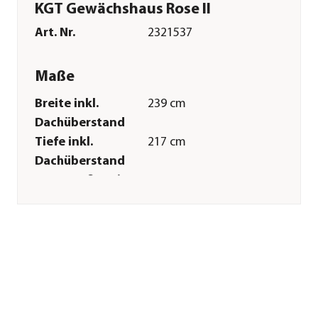
KGT Gewächshaus Rose II
Art. Nr.
2321537
Maße
Breite inkl.
239 cm
Dachüberstand
Tiefe inkl.
217 cm
Dachüberstand
Innenmaß Breite
225 cm
Innenmaß Höhe
215 cm
Innenmaß Tiefe
209 cm
Breite Sockelmaß
233 cm
Tiefe Sockelmaß
217 cm
Grundfläche
5 m²
Firsthöhe
215 cm
Dachüberstand
3 cm