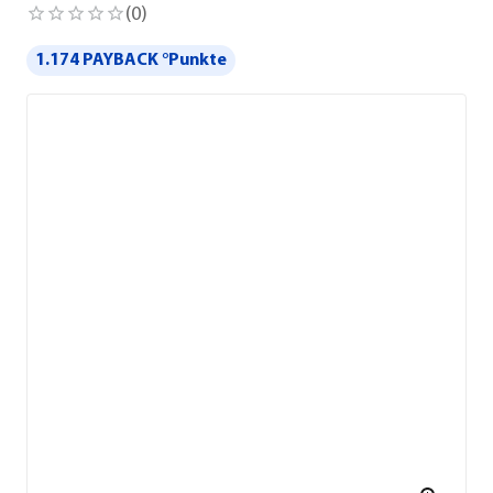
(
0
)
1.174 PAYBACK °Punkte