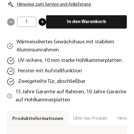
Hinweise zum Service und Anlieferung
1
In den Warenkorb
Wärmeisoliertes Gewächshaus mit stabilem
Aluminiumrahmen
UV-sichere, 10 mm starke Hohlkammerplatten
Fenster mit Aufstellfunktion
Zweigeteilte Tür, abschließbar
15 Jahre Garantie auf Rahmen, 10 Jahre Garantie
auf Hohlkammerplatten
Über das Produkt
Hinweise
Produktinformationen