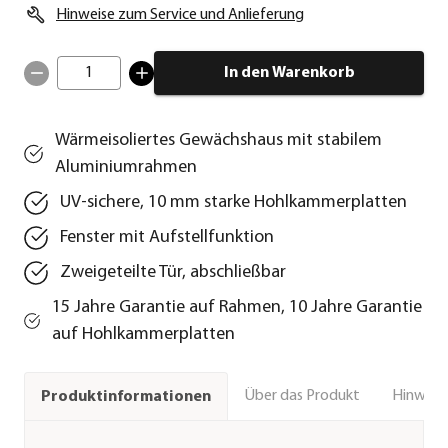
Hinweise zum Service und Anlieferung
1
In den Warenkorb
Wärmeisoliertes Gewächshaus mit stabilem
Aluminiumrahmen
UV-sichere, 10 mm starke Hohlkammerplatten
Fenster mit Aufstellfunktion
Zweigeteilte Tür, abschließbar
15 Jahre Garantie auf Rahmen, 10 Jahre Garantie
auf Hohlkammerplatten
Über das Produkt
Hinweise
Produktinformationen