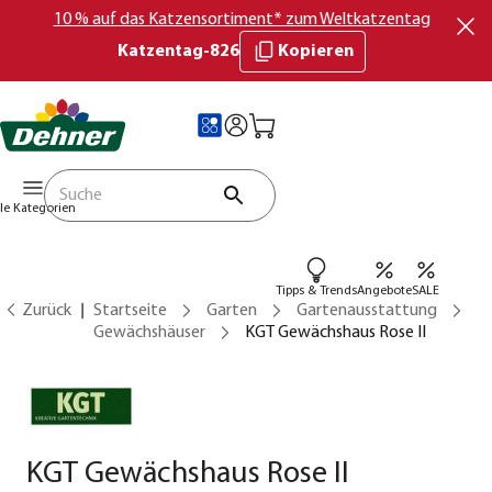
10 % auf das Katzensortiment* zum Weltkatzentag
Katzentag-826
Kopieren
lle Kategorien
Tipps & Trends
Angebote
SALE
Zurück
Startseite
Garten
Gartenausstattung
Gewächshäuser
KGT Gewächshaus Rose II
KGT Gewächshaus Rose II