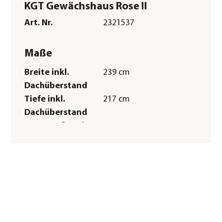
KGT Gewächshaus Rose II
Art. Nr.
2321537
Maße
Breite inkl.
239 cm
Dachüberstand
Tiefe inkl.
217 cm
Dachüberstand
Innenmaß Breite
225 cm
Innenmaß Höhe
215 cm
Innenmaß Tiefe
209 cm
Breite Sockelmaß
233 cm
Tiefe Sockelmaß
217 cm
Grundfläche
5 m²
Firsthöhe
215 cm
Dachüberstand
3 cm