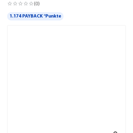
(
0
)
1.174 PAYBACK °Punkte